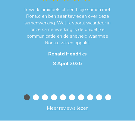
Ik werk inmiddels al een tijdje samen met
Ronald en ben zeer tevreden over deze
W
et
samenwerking. Wat ik vooral waardeer in
h
m
onze samenwerking is de duidelijke
n
communicatie en de snelheid waarmee
lle
Ronald zaken oppakt.
f
ok
Ronald Hendriks
en
8 April 2025
Meer reviews lezen