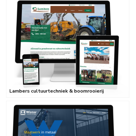
Lambers cultuurtechniek & boomrooierij