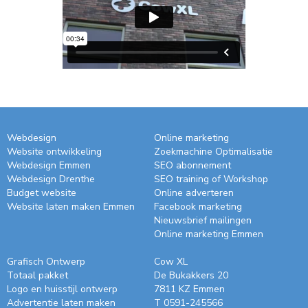
Webdesign
Online marketing
Website ontwikkeling
Zoekmachine Optimalisatie
Webdesign Emmen
SEO abonnement
Webdesign Drenthe
SEO training of Workshop
Budget website
Online adverteren
Website laten maken Emmen
Facebook marketing
Nieuwsbrief mailingen
Online marketing Emmen
Grafisch Ontwerp
Cow XL
Totaal pakket
De Bukakkers 20
Logo en huisstijl ontwerp
7811 KZ Emmen
Advertentie laten maken
T
0591-245566