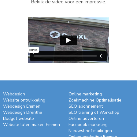
Bekijk de video voor een impressie.
Webdesign
Online marketing
Website ontwikkeling
Zoekmachine Optimalisatie
Webdesign Emmen
SEO abonnement
Webdesign Drenthe
SEO training of Workshop
Budget website
Online adverteren
Website laten maken Emmen
Facebook marketing
Nieuwsbrief mailingen
Online marketing Emmen