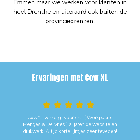
Emmen maar we werken voor klanten in
heel Drenthe en uiteraard ook buiten de
provinciegrenzen.
Ervaringen met Cow XL
ce!
CowXL verzorgt voor ons ( Werkplaats
Menges & De Vries ) al jaren de website en
W
drukwerk. Altijd korte lijntjes zeer teveden!
h